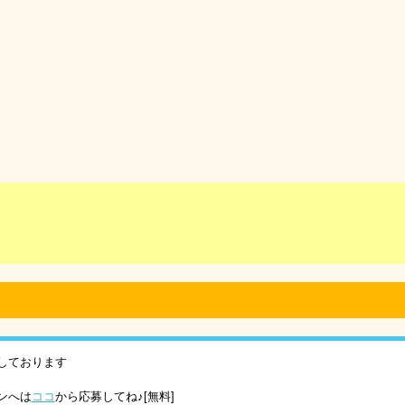
しております
ンへは
ココ
から応募してね♪[無料]