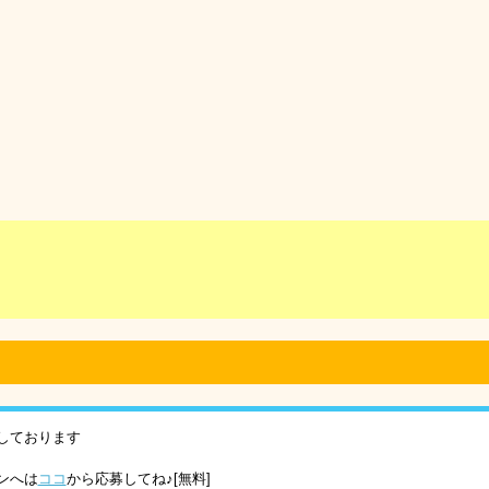
しております
ンへは
ココ
から応募してね♪[無料]