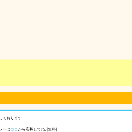
しております
ンへは
ココ
から応募してね♪[無料]