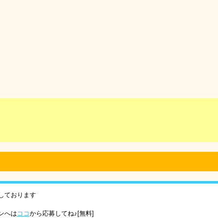
しております
ンへは
ココ
から応募してね♪[無料]